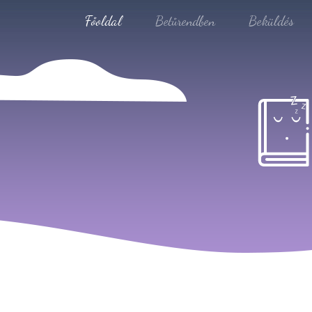
Főoldal
Betűrendben
Beküldés