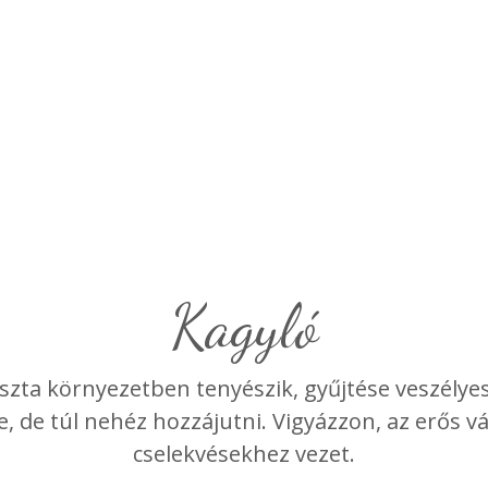
Kagyló
tiszta környezetben tenyészik, gyűjtése veszély
e, de túl nehéz hozzájutni. Vigyázzon, az erős 
cselekvésekhez vezet.