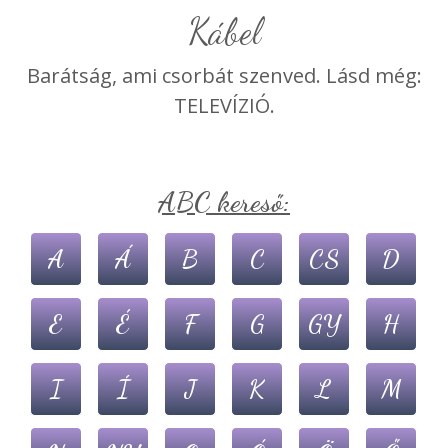
kábel
Barátság, ami csorbát szenved. Lásd még:
TELEVÍZIÓ.
ABC kereső:
A
Á
B
C
CS
D
E
É
F
G
GY
H
I
Í
J
K
L
M