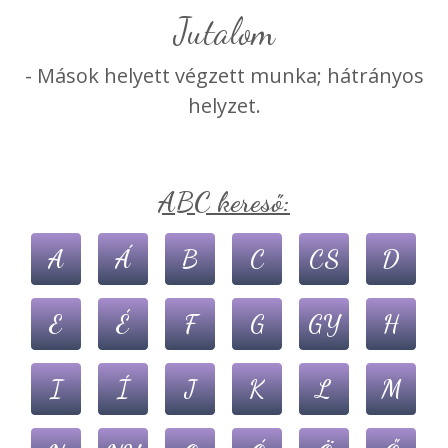
jutalom
- Mások helyett végzett munka; hátrányos
helyzet.
ABC kereső:
A
Á
B
C
CS
D
E
É
F
G
GY
H
I
Í
J
K
L
M