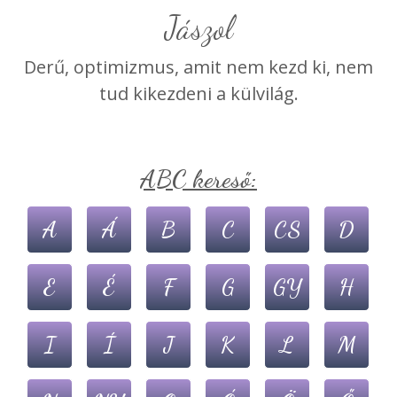
jászol
Derű, optimizmus, amit nem kezd ki, nem
tud kikezdeni a külvilág.
ABC kereső:
A
Á
B
C
CS
D
E
É
F
G
GY
H
I
Í
J
K
L
M