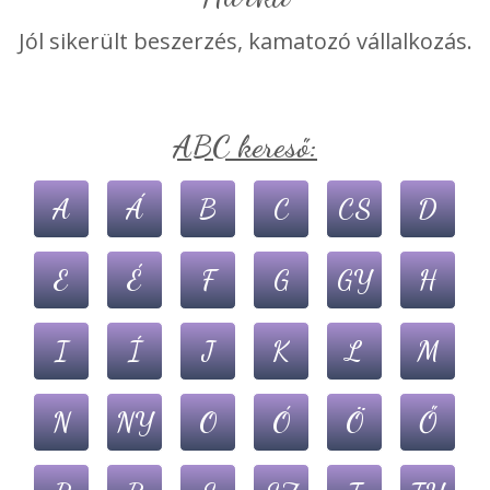
Jól sikerült beszerzés, kamatozó vállalkozás.
ABC kereső:
A
Á
B
C
CS
D
E
É
F
G
GY
H
I
Í
J
K
L
M
N
NY
O
Ó
Ö
Ő