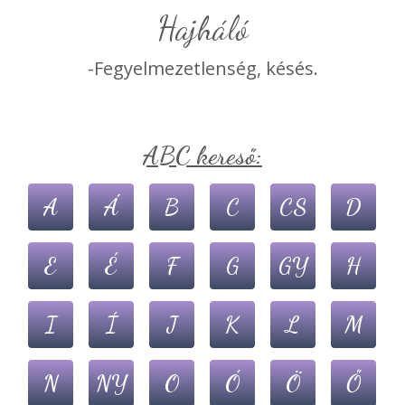
hajháló
-Fegyelmezetlenség, késés.
ABC kereső:
A
Á
B
C
CS
D
E
É
F
G
GY
H
I
Í
J
K
L
M
N
NY
O
Ó
Ö
Ő