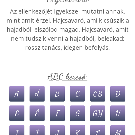
Az ellenkezőjét igyekszel mutatni annak,
mint amit érzel. Hajcsavaró, ami kicsúszik a
hajadból: elszólod magad. Hajcsavaró, amit
nem tudsz kivenni a hajadból, beleakad:
rossz tanács, idegen befolyás.
ABC kereső:
A
Á
B
C
CS
D
E
É
F
G
GY
H
I
Í
J
K
L
M