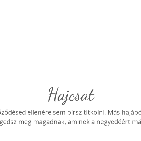
hajcsat
ődésed ellenére sem bírsz titkolni. Más hajából 
ngedsz meg magadnak, aminek a negyedéért má