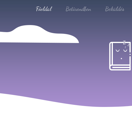
Főoldal
Betűrendben
Beküldés