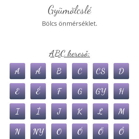
gyümölcslé
Bölcs önmérséklet.
ABC kereső:
A
Á
B
C
CS
D
E
É
F
G
GY
H
I
Í
J
K
L
M
N
NY
O
Ó
Ö
Ő