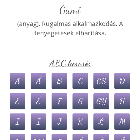
Gumi
(anyag). Rugalmas alkalmazkodás. A
fenyegetések elhárítása.
ABC kereső:
A
Á
B
C
CS
D
E
É
F
G
GY
H
I
Í
J
K
L
M