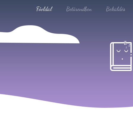
Főoldal
Betűrendben
Beküldés