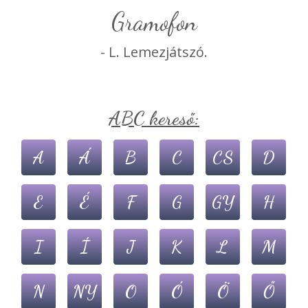
gramofon
- L. Lemezjátszó.
ABC kereső:
A
Á
B
C
CS
D
E
É
F
G
GY
H
I
Í
J
K
L
M
N
NY
O
Ó
Ö
Ő