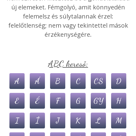
új elemeket. Fémgolyó, amit könnyedén
felemelsz és súlytalannak érzel:
felelőtlenség; nem vagy tekintettel mások
érzékenységére.
ABC kereső:
A
Á
B
C
CS
D
E
É
F
G
GY
H
I
Í
J
K
L
M