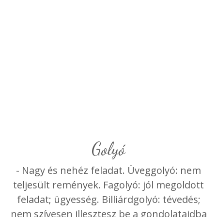
golyó
- Nagy és nehéz feladat. Üveggolyó: nem
teljesült remények. Fagolyó: jól megoldott
feladat; ügyesség. Billiárdgolyó: tévedés;
nem szívesen illesztesz be a gondolataidba