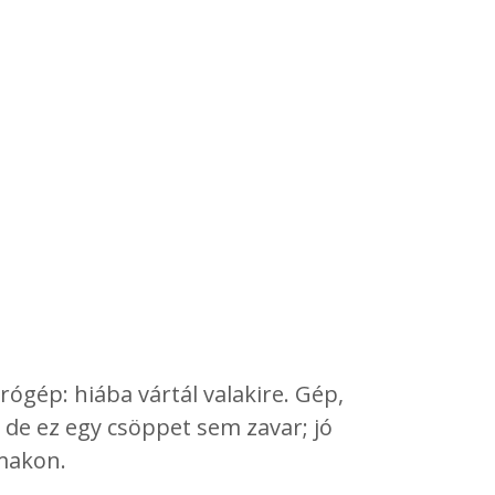
gép: hiába vártál valakire. Gép,
, de ez egy csöppet sem zavar; jó
lmakon.