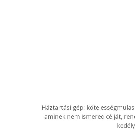
Háztartási gép: kötelességmulas
aminek nem ismered célját, rende
kedély