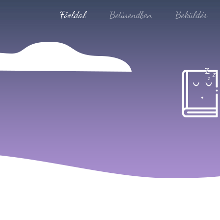
Főoldal
Betűrendben
Beküldés