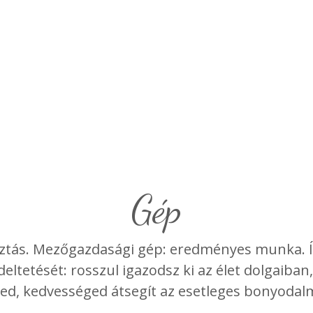
gép
ztás. Mezőgazdasági gép: eredményes munka. Író
ltetését: rosszul igazodsz ki az élet dolgaiban
ed, kedvességed átsegít az esetleges bonyoda