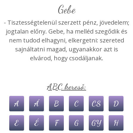
gebe
- Tisztességtelenül szerzett pénz, jövedelem;
jogtalan előny. Gebe, ha melléd szegődik és
nem tudod elhagyni, elkergetni: szereted
sajnáltatni magad, ugyanakkor azt is
elvárod, hogy csodáljanak.
ABC kereső:
A
Á
B
C
CS
D
E
É
F
G
GY
H