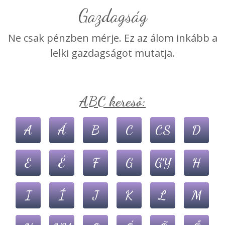
Gazdagság
Ne csak pénzben mérje. Ez az álom inkább a
lelki gazdagságot mutatja.
ABC kereső:
A
Á
B
C
CS
D
E
É
F
G
GY
H
I
Í
J
K
L
M