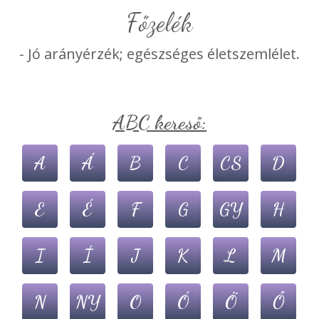
főzelék
- Jó arányérzék; egészséges életszemlélet.
ABC kereső:
A
Á
B
C
CS
D
E
É
F
G
GY
H
I
Í
J
K
L
M
N
NY
O
Ó
Ö
Ő