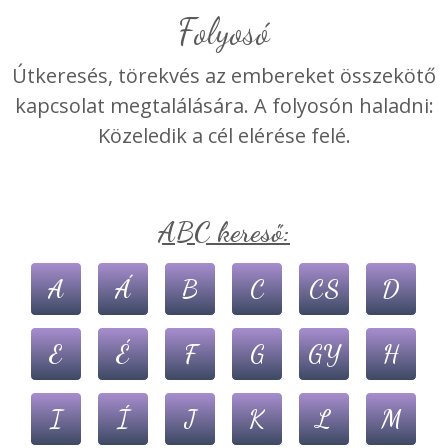
Folyosó
Útkeresés, törekvés az embereket összekötő
kapcsolat megtalálására. A folyosón haladni:
Közeledik a cél elérése felé.
ABC kereső:
A
Á
B
C
CS
D
E
É
F
G
GY
H
I
Í
J
K
L
M