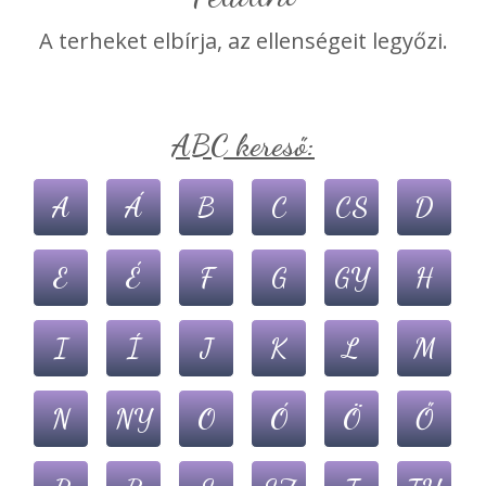
A terheket elbírja, az ellenségeit legyőzi.
ABC kereső:
A
Á
B
C
CS
D
E
É
F
G
GY
H
I
Í
J
K
L
M
N
NY
O
Ó
Ö
Ő