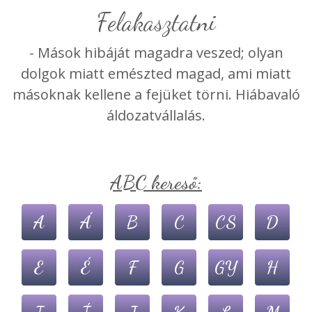
felakasztatni
- Mások hibáját magadra veszed; olyan
dolgok miatt emészted magad, ami miatt
másoknak kellene a fejüket törni. Hiábavaló
áldozatvállalás.
ABC kereső:
A
Á
B
C
CS
D
E
É
F
G
GY
H