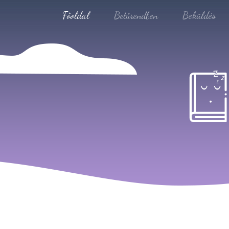
Főoldal
Betűrendben
Beküldés