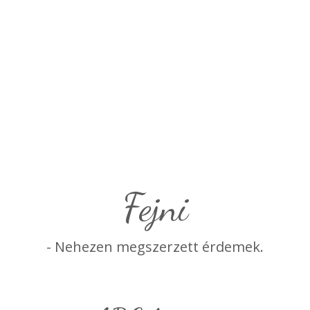
fejni
- Nehezen megszerzett érdemek.