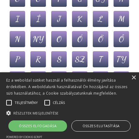
I
Í
J
K
L
M
N
NY
O
Ó
Ö
Ő
P
R
S
SZ
T
TY
×
U
Ú
Ü
Ű
V
Z
Ez a weboldal sütiket használ a felhasználói élmény javítása
érdekében. A weboldalunk használatával Ön hozzájárul az összes
süti használatához, a Cookie szabályzatunknak megfelelően.
ZS
TELJESÍTMÉNY
CÉLZÁS
RÉSZLETEK MEGJELENÍTÉSE
© 2022-2026 Álmoskönyv.eu
- Minden jog
ÖSSZES ELFOGADÁSA
ÖSSZES ELUTASÍTÁSA
(v1.1) (rf)
fenntartva!
POWERED BY COOKIE-SCRIPT