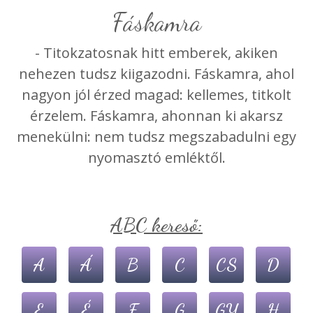
fáskamra
- Titokzatosnak hitt emberek, akiken
nehezen tudsz kiigazodni. Fáskamra, ahol
nagyon jól érzed magad: kellemes, titkolt
érzelem. Fáskamra, ahonnan ki akarsz
menekülni: nem tudsz megszabadulni egy
nyomasztó emléktől.
ABC kereső:
A
Á
B
C
CS
D
E
É
F
G
GY
H