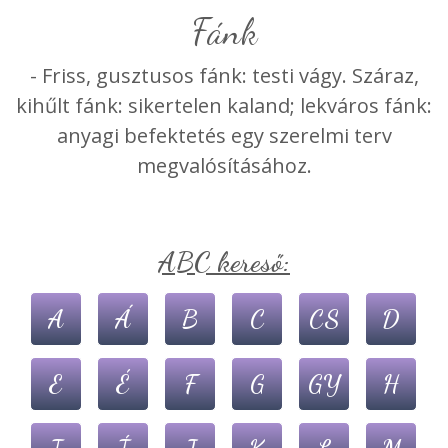
fánk
- Friss, gusztusos fánk: testi vágy. Száraz,
kihűlt fánk: sikertelen kaland; lekváros fánk:
anyagi befektetés egy szerelmi terv
megvalósításához.
ABC kereső:
A
Á
B
C
CS
D
E
É
F
G
GY
H