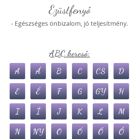
ezüstfenyő
- Egészséges önbizalom, jó teljesítmény.
ABC kereső:
A
Á
B
C
CS
D
E
É
F
G
GY
H
I
Í
J
K
L
M
N
NY
O
Ó
Ö
Ő