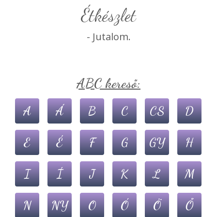
étkészlet
- Jutalom.
ABC kereső:
A
Á
B
C
CS
D
E
É
F
G
GY
H
I
Í
J
K
L
M
N
NY
O
Ó
Ö
Ő