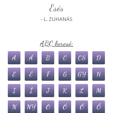
esés
- L. ZUHANÁS
ABC kereső:
A
Á
B
C
CS
D
E
É
F
G
GY
H
I
Í
J
K
L
M
N
NY
O
Ó
Ö
Ő