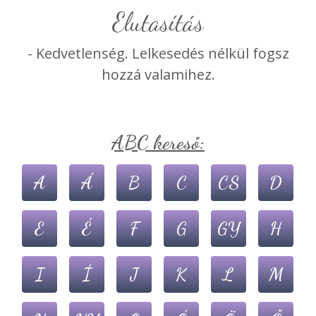
elutasítás
- Kedvetlenség. Lelkesedés nélkül fogsz
hozzá valamihez.
ABC kereső:
A
Á
B
C
CS
D
E
É
F
G
GY
H
I
Í
J
K
L
M