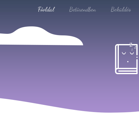
Főoldal
Betűrendben
Beküldés