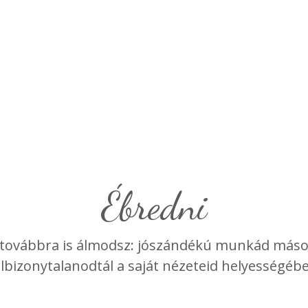
ébredni
e továbbra is álmodsz: jószándékú munkád máso
Elbizonytalanodtál a saját nézeteid helyességéb