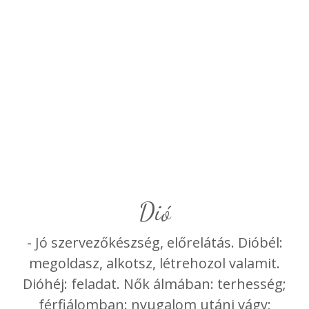
dió
- Jó szervezőkészség, előrelátás. Dióbél:
megoldasz, alkotsz, létrehozol valamit.
Dióhéj: feladat. Nők álmában: terhesség;
férfiálomban: nyugalom utáni vágy;