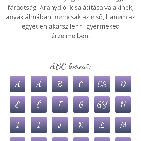
fáradtság. Aranydió: kisajátítása valakinek;
anyák álmában: nemcsak az első, hanem az
egyetlen akarsz lenni gyermeked
érzelmeiben.
ABC kereső:
A
Á
B
C
CS
D
E
É
F
G
GY
H
I
Í
J
K
L
M