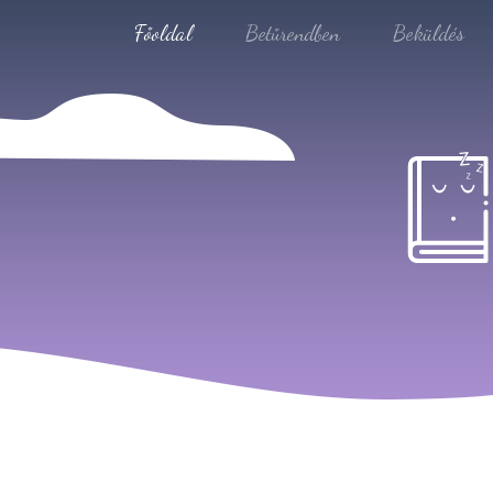
Főoldal
Betűrendben
Beküldés