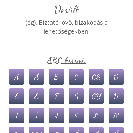
Derült
(ég). Bíztató jövő, bizakodás a
lehetőségekben.
ABC kereső:
A
Á
B
C
CS
D
E
É
F
G
GY
H
I
Í
J
K
L
M