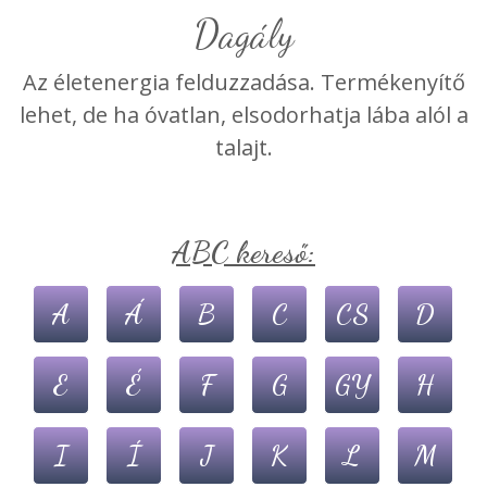
Dagály
Az életenergia felduzzadása. Termékenyítő
lehet, de ha óvatlan, elsodorhatja lába alól a
talajt.
ABC kereső:
A
Á
B
C
CS
D
E
É
F
G
GY
H
I
Í
J
K
L
M