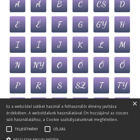
A
Á
B
C
CS
D
E
É
F
G
GY
H
I
Í
J
K
L
M
N
NY
O
Ó
Ö
Ő
P
R
S
SZ
T
TY
×
U
Ú
Ü
Ű
V
Z
Ez a weboldal sütiket használ a felhasználói élmény javítása
érdekében. A weboldalunk használatával Ön hozzájárul az összes
süti használatához, a Cookie szabályzatunknak megfelelően.
ZS
TELJESÍTMÉNY
CÉLZÁS
RÉSZLETEK MEGJELENÍTÉSE