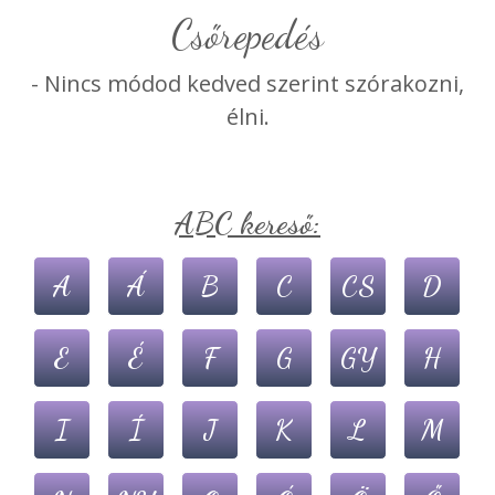
csőrepedés
- Nincs módod kedved szerint szórakozni,
élni.
ABC kereső:
A
Á
B
C
CS
D
E
É
F
G
GY
H
I
Í
J
K
L
M