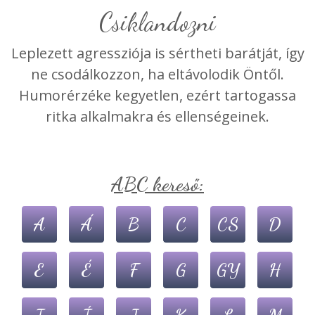
Csiklandozni
Leplezett agressziója is sértheti barátját, így
ne csodálkozzon, ha eltávolodik Öntől.
Humorérzéke kegyetlen, ezért tartogassa
ritka alkalmakra és ellenségeinek.
ABC kereső:
A
Á
B
C
CS
D
E
É
F
G
GY
H