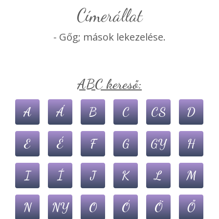
címerállat
- Gőg; mások lekezelése.
ABC kereső:
A
Á
B
C
CS
D
E
É
F
G
GY
H
I
Í
J
K
L
M
N
NY
O
Ó
Ö
Ő