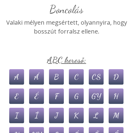
boncolás
Valaki mélyen megsértett, olyannyira, hogy
bosszút forralsz ellene.
ABC kereső:
A
Á
B
C
CS
D
E
É
F
G
GY
H
I
Í
J
K
L
M