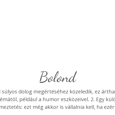
Bolond
l súlyos dolog megértéséhez közeledik, ez ártha
blémától, például a humor eszközeivel. 2. Egy kü
meztetés: ezt még akkor is vállalnia kell, ha ezé