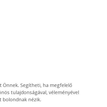
t Önnek. Segítheti, ha megfelelő
lönös tulajdonságával, véleményével
rt bolondnak nézik.