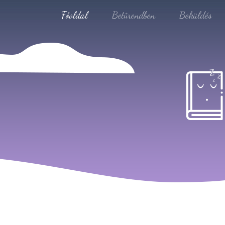
Főoldal
Betűrendben
Beküldés