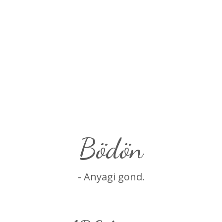
bödön
- Anyagi gond.