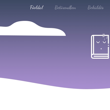
Főoldal
Betűrendben
Beküldés