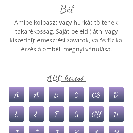
bél
Amibe kolbászt vagy hurkát töltenek:
takarékosság. Saját beleid (látni vagy
kiszedni): emésztési zavarok, valós fizikai
érzés álombéli megnyilvánulása.
ABC kereső:
A
Á
B
C
CS
D
E
É
F
G
GY
H