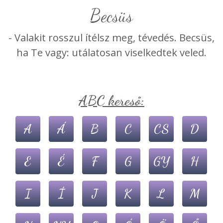
becsüs
- Valakit rosszul ítélsz meg, tévedés. Becsüs,
ha Te vagy: utálatosan viselkedtek veled.
ABC kereső:
A
Á
B
C
CS
D
E
É
F
G
GY
H
I
Í
J
K
L
M