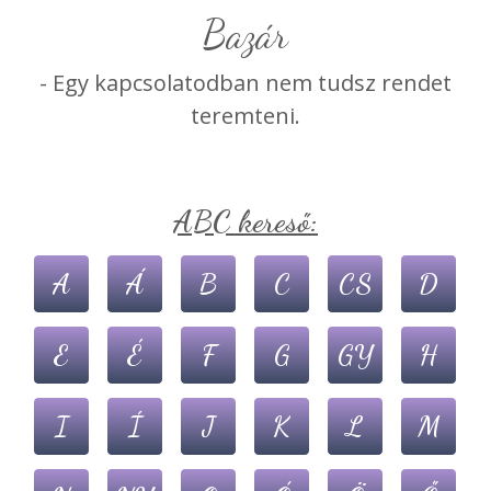
bazár
- Egy kapcsolatodban nem tudsz rendet
teremteni.
ABC kereső:
A
Á
B
C
CS
D
E
É
F
G
GY
H
I
Í
J
K
L
M