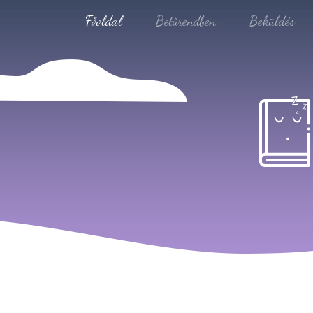
Főoldal
Betűrendben
Beküldés