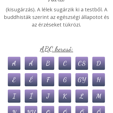
(kisugárzás). A lélek sugárzik ki a testből. A
buddhisták szerint az egészségi állapotot és
az érzéseket tükrözi.
ABC kereső:
A
Á
B
C
CS
D
E
É
F
G
GY
H
I
Í
J
K
L
M
N
NY
O
Ó
Ö
Ő