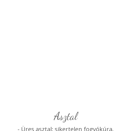
asztal
- Üres asztal: sikertelen fogyókúra.