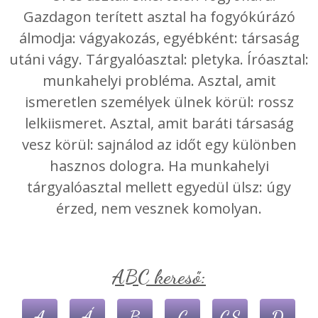
Gazdagon terített asztal ha fogyókúrázó
álmodja: vágyakozás, egyébként: társaság
utáni vágy. Tárgyalóasztal: pletyka. Íróasztal:
munkahelyi probléma. Asztal, amit
ismeretlen személyek ülnek körül: rossz
lelkiismeret. Asztal, amit baráti társaság
vesz körül: sajnálod az időt egy különben
hasznos dologra. Ha munkahelyi
tárgyalóasztal mellett egyedül ülsz: úgy
érzed, nem vesznek komolyan.
ABC kereső:
A
Á
B
C
CS
D