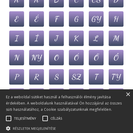
E
É
F
G
GY
H
I
Í
J
K
L
M
N
NY
O
Ó
Ö
Ő
P
R
S
SZ
T
TY
×
U
Ú
Ü
Ű
V
Z
Ez a weboldal sütiket használ a felhasználói élmény javítása
érdekében. A weboldalunk használatával Ön hozzájárul az összes
süti használatához, a Cookie szabályzatunknak megfelelően.
ZS
TELJESÍTMÉNY
CÉLZÁS
RÉSZLETEK MEGJELENÍTÉSE