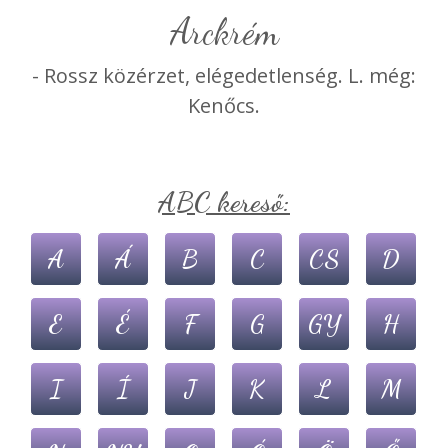
arckrém
- Rossz közérzet, elégedetlenség. L. még:
Kenőcs.
ABC kereső:
A
Á
B
C
CS
D
E
É
F
G
GY
H
I
Í
J
K
L
M