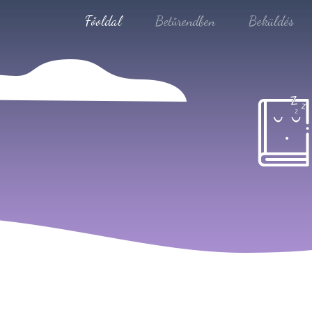
Főoldal
Betűrendben
Beküldés