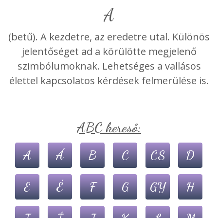
A
(betű). A kezdetre, az eredetre utal. Különös
jelentőséget ad a körülötte megjelenő
szimbólumoknak. Lehetséges a vallásos
élettel kapcsolatos kérdések felmerülése is.
ABC kereső:
A
Á
B
C
CS
D
E
É
F
G
GY
H